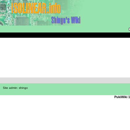
Site admin:
shingo
PukiWiki 1