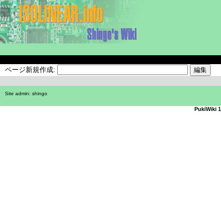
ページ新規作成:
Site admin:
shingo
PukiWiki 1