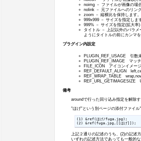
noimg － ファイルが画像
nolink － 元ファイルへ
zoom － 縦横比を保持しま
999x999 － サイズを指定
999% － サイズを指定(拡大
タイトル － 上記以外のパラメー
ようにタイトルの前にカンマを
プラグイン内設定
PLUGIN_REF_USAGE 
PLUGIN_REF_IMAGE
FILE_ICON アイコンイメ
REF_DEFAULT_ALIGN left,
REF_WRAP_TABLE wra
REF_URL_GETIMAGES
備考
aroundで行った回り込み指定を解除
"ほげ"という別ページの添付ファイル"
(1) &ref(ほげ/fuga.jpg);

(2) &ref(fuga.jpg,[[ほげ]]);
上記２通りの記述のうち、(2)の記述
いずれの記述方法であっても一般的な