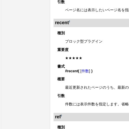
引数
ページ名には表示したいページ名を指
†
recent
種別
ブロック型プラグイン
重要度
★★★★★
書式
#recent(
[
件数
]
)
概要
最近更新されたページのうち、最新の
引数
件数には表示件数を指定します。省略
†
ref
種別