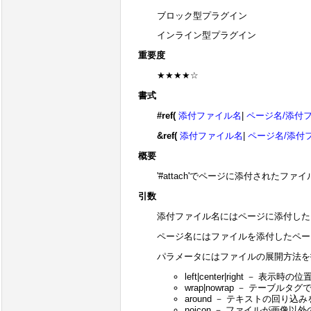
ブロック型プラグイン
インライン型プラグイン
重要度
★★★★☆
書式
#ref(
添付ファイル名
|
ページ名/添付
&ref(
添付ファイル名
|
ページ名/添付
概要
'#attach'でページに添付され
引数
添付ファイル名にはページに添付した
ページ名にはファイルを添付したペー
パラメータにはファイルの展開方法を
left|center|right － 
wrap|nowrap － テーブ
around － テキストの回
noicon － ファイルが画