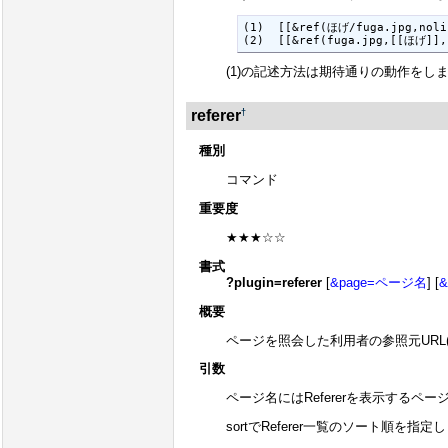
(1)  [[&ref(ほげ/fuga.jpg,no
(2)  [[&ref(fuga.jpg,[[ほげ]
(1)の記述方法は期待通りの動作をし
†
referer
種別
コマンド
重要度
★★★☆☆
書式
?plugin=referer
[
&page=ページ名
] [
&
概要
ページを照会した利用者の参照元URL(R
引数
ページ名にはRefererを表示する
sortでReferer一覧のソート順を指定