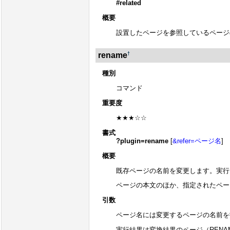
#related
概要
設置したページを参照しているページ
†
rename
種別
コマンド
重要度
★★★☆☆
書式
?plugin=rename
[
&refer=ページ名
]
概要
既存ページの名前を変更します。実行
ページの本文のほか、指定されたペー
引数
ページ名には変更するページの名前を
実行結果は変換結果のページ（RENAME