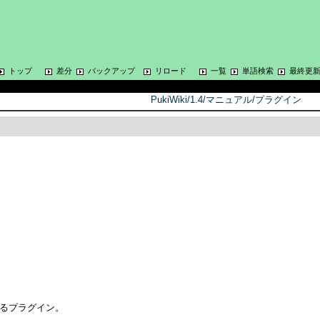
トップ
差分
バックアップ
リロード
一覧
単語検索
最終更
PukiWiki/1.4/マニュアル/プラグイン
るプラグイン。