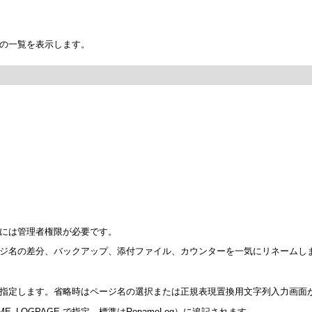
の一覧を表示します。
には管理者権限が必要です。
ジ名の差分、バックアップ、添付ファイル、カウンターを一気にリネームし
指定します。省略時はページ名の選択または正規表現置換用文字列入力画面
_LOGPAGE で指定。標準はRenameLog）に追記されます。