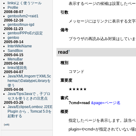
links/よく使うツール
表示するページの候補は設置したペー
Profile
2008-08-07
引数
gentoo/lvm2+raid1
2006-12-16
メッセージにはリンクに表示する文字列を指
gentoo/linux-igd
2006-11-23
備考
gentoo/PPPoEの設定
gentoo
ブラウザの再読み込み対策はしていま
2005-09-14
InterWikiName
SandBox
†
read
2005-04-15
MenuBar
種別
2005-04-08
links/巡回先
コマンド
2005-04-07
Java/XML/rngomでXMLSc
重要度
hemaのDatatypeLibraryを
使う
★★★★★
2005-04-06
Java/Tips/Javaで，子プロ
書式
セスを使うときの注意点
?cmd=read
&page=ページ名
2005-03-26
Java/Eclipse/Lomboz J2EE
概要
Plugin から，Tomcat 5.0を
起動する
指定したページを表示します。該当ペ
(
edit
)
plugin=やcmd=が指定されて