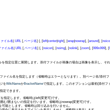
ファイル名
|
URL
[,
ページ名
] {, [
left
|
center
|
right
], [
wrap
|
nowrap
], [
around
], [
noic
ファイル名
|
URL
[,
ページ名
] {, [
noicon
], [
noimg
], [
nolink
], [
zoom
], [
999x999
], [
たファイルを指定位置に展開します。添付ファイルが画像の場合は画像を表示し、
ファイル名を指定します（省略時はエラーとなります）。別ページ名/添付
ジを
WikiName
か
BracketName
で指定します。このオプションは最初(添付フ
指定できます。
表示時の位置を指定します。省略時はleft(変更可)です。
ルタグで囲む/囲まないの指定を行います。省略時はnowrap(変更可)です。
り込みを可能とします。省略時は回り込みを行いません。
像以外の場合に表示されるアイコンを表示しません。省略時は表示します。