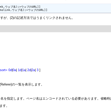
link,ウェブ名);>ウェブのURL]] 

],nolink,ウェブ名);>ウェブのURL]] 
ますが、(2)の記述方法ではうまくリンクされません。
sort=
0d
|
0a
|
1d
|
1a
|
2d
|
2a
|
3
]
eferer)の一覧を表示します。
ページ名を指定します。ページ名はエンコードされている必要があります。省略時は
します。