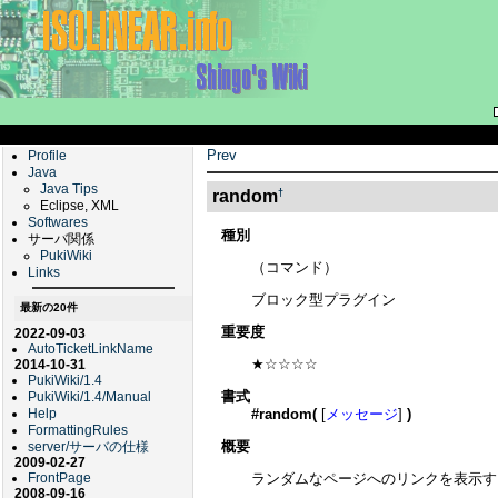
Prev
Profile
Java
Java Tips
†
random
Eclipse, XML
Softwares
種別
サーバ関係
PukiWiki
（コマンド）
Links
ブロック型プラグイン
最新の20件
重要度
2022-09-03
AutoTicketLinkName
★☆☆☆☆
2014-10-31
PukiWiki/1.4
書式
PukiWiki/1.4/Manual
#random(
[
メッセージ
]
)
Help
FormattingRules
概要
server/サーバの仕様
2009-02-27
ランダムなページへのリンクを表示す
FrontPage
2008-09-16