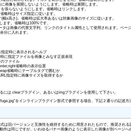
の場合に画像を展開しないようにします。省略時は展開します。
のリンクを張らないようにします。省略時はリンクします。
す。省略時はサイズ指定に従います。
します(幅x高さ)。省略時は拡大率あるいは対象画像のサイズに従います。
率)します。省略時は100%です、
タは画像の代替文字列、リンクのタイトル属性として使用されます。ページ名やパラメ
余分に入れます。
引数未指定時に表示されるヘルプ
 マッチ時に指定ファイルを画像とみなす正規表現
ージのファイル
center,right省略時の表示位置
p,nowrap省略時にテーブルタグで囲むか
IZE URL指定時に画像サイズを取得するか
するには clearプラグイン、あるいはimgプラグインを使用して下さい。
fuga.jpg"をインラインプラグイン形式で参照する場合、下記２通りの記述
方式は旧バージョンと互換性を維持するために用意されたもので、推奨される記
動作は同じですが、いわゆるバナー画像のように表示した画像が別ページへ