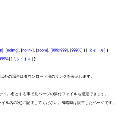
on
], [
noimg
], [
nolink
], [
zoom
], [
999x999
], [
999%
] } [,
タイトル
]
)
999%
] } [,
タイトル
]
);
それ以外の場合はダウンロード用のリンクを表示します。
ファイル名とする事で別ページの添付ファイルも指定できます。
ァイル名の次)に記述してください。省略時は設置したページです。